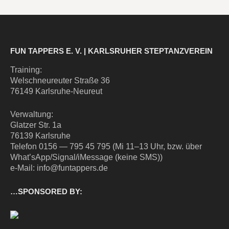
FUN TAPPERS E. V. | KARLSRUHER STEPTANZVEREIN
Trai­ning:
Wel­sch­neu­reu­ter Stra­ße 36
76149 Karlsruhe-Neureut
Ver­wal­tung:
Glat­zer Str. 1a
76139 Karlsruhe
Tele­fon 0156 — 795 45 795 (Mi 11–13 Uhr, bzw. über
What’sApp/Signal/iMessage (kei­ne SMS))
e‑Mail: info@funtappers.de
…SPONSORED BY: