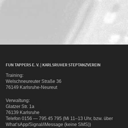
FUN TAPPERS E. V. | KARLSRUHER STEPTANZVEREIN
Trai­ning:
Wel­sch­neu­reu­ter Stra­ße 36
76149 Karlsruhe-Neureut
Ver­wal­tung:
Glat­zer Str. 1a
76139 Karlsruhe
Tele­fon 0156 — 795 45 795 (Mi 11–13 Uhr, bzw. über
What’sApp/Signal/iMessage (kei­ne SMS))