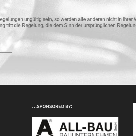
ege­lun­gen ungül­tig sein, so wer­den alle ande­ren nicht in Ihrer 
ung tritt die Rege­lung, die dem Sinn der ursprüng­li­chen Rege­l
———
…SPONSORED BY: