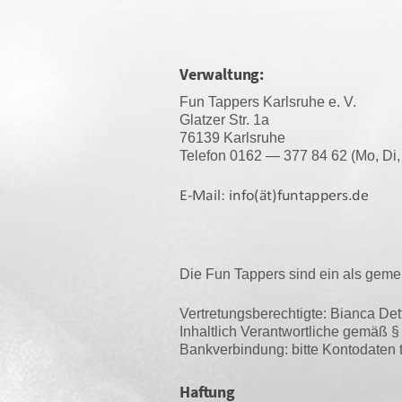
Verwaltung:
Fun Tap­pers Karls­ru­he e. V.
Glat­zer Str. 1a
76139 Karlsruhe
Tele­fon 0162 — 377 84 62 (Mo, Di
Die Fun Tap­pers sind ein als gemein­nü
Ver­tre­tungs­be­rech­tig­te: Bian­ca D
Inhalt­lich Ver­ant­wort­li­che gemäß
Bank­ver­bin­dung: bit­te Kon­to­da­te
Haftung