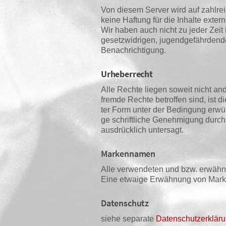
Von die­sem Ser­ver wird auf zahl­rei­c
kei­ne Haf­tung für die Inhal­te exter­
Wir haben auch nicht zu jeder Zeit Ken
gesetz­wid­ri­gen, jugend­ge­fähr­den
Benachrichtigung.
Urheberrecht
Alle Rech­te lie­gen soweit nicht an
frem­de Rech­te betrof­fen sind, ist 
ter Form unter der Bedin­gung erwün
ge schrift­li­che Geneh­mi­gung durch 
aus­drück­lich untersagt.
Markennamen
Alle ver­wen­de­ten und bzw. erwähn
Eine etwa­ige Erwäh­nung von Mar­k
Datenschutz
sie­he sepa­ra­te
Daten­schutz­er­klä­r