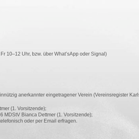
, Fr 10–12 Uhr, bzw. über What’sApp oder Signal)
t­zig aner­kann­ter ein­ge­tra­ge­ner Ver­ein (Ver­eins­re­gis­ter Kar
ett­mer (1. Vorsitzende);
 § 6 MDStV Bian­ca Dett­mer (1. Vorsitzende);
n tele­fo­nisch oder per Email erfragen.