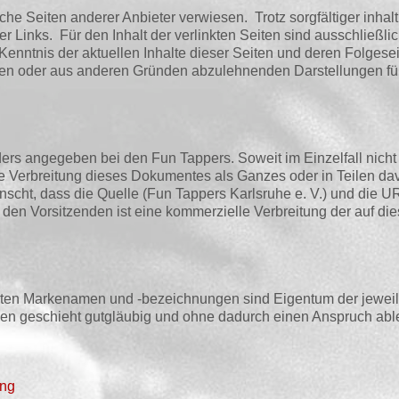
he Sei­ten ande­rer Anbie­ter ver­wie­sen. Trotz sorg­fäl­ti­ger inhalt­
ner Links. Für den Inhalt der ver­link­ten Sei­ten sind aus­schließ­lic
nt­nis der aktu­el­len Inhal­te die­ser Sei­ten und deren Fol­ge­sei
­den oder aus ande­ren Grün­den abzu­leh­nen­den Dar­stel­lun­gen füh
ders ange­ge­ben bei den Fun Tap­pers. Soweit im Ein­zel­fall nich
die Ver­brei­tung die­ses Doku­men­tes als Gan­zes oder in Tei­len da
scht, dass die Quel­le (Fun Tap­pers Karls­ru­he e. V.) und die U
den Vor­sit­zen­den ist eine kom­mer­zi­el­le Ver­brei­tung der auf d
­ten Mar­ke­na­men und ‑bezeich­nun­gen sind Eigen­tum der jewei­
en geschieht gut­gläu­big und ohne dadurch einen Anspruch ablei
ung