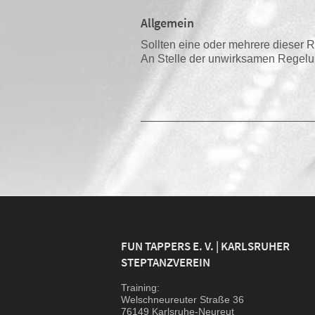
Allgemein
Soll­ten eine oder meh­re­re die­ser R
An Stel­le der unwirk­sa­men Rege­l
———————————————
FUN TAPPERS E. V. | KARLSRUHER
STEPTANZVEREIN
Trai­ning:
Wel­sch­neu­reu­ter Stra­ße 36
76149 Karlsruhe-Neureut