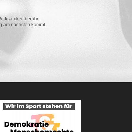
Wirk­sam­keit berührt.
ung am nächs­ten kommt.