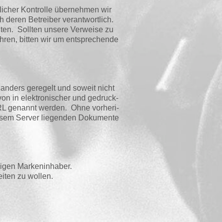
li­cher Kon­trol­le über­neh­men wir
h deren Betrei­ber ver­ant­wort­lich.
­ten. Soll­ten unse­re Ver­wei­se zu
­ren, bit­ten wir um ent­spre­chen­de
t anders gere­gelt und soweit nicht
von in elek­tro­ni­scher und gedruck­
RL genannt wer­den. Ohne vor­he­ri­
ie­sem Ser­ver lie­gen­den Doku­men­te
li­gen Markeninhaber.
­ten zu wollen.