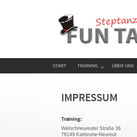
START
TRAINING
ÜBER UNS
IMPRESSUM
Training:
Wel­sch­neu­reu­ter Stra­ße 36
76149 Karlsruhe-Neureut