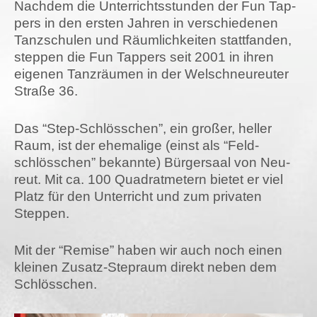
Nach­dem die Unter­richts­stun­den der Fun Tap­
pers in den ers­ten Jah­ren in ver­schie­de­nen
Tanz­schu­len und Räum­lich­kei­ten statt­fan­den,
step­pen die Fun Tap­pers seit 2001 in ihren
eige­nen Tanz­räu­men in der Wel­sch­neu­reu­ter
Stra­ße 36.
Das “Step-Schlöss­chen”, ein gro­ßer, hel­ler
Raum, ist der ehe­ma­li­ge (einst als “Feld­
schlöss­chen” bekann­te) Bür­ger­saal von Neu­
reut. Mit ca. 100 Qua­drat­me­tern bie­tet er viel
Platz für den Unter­richt und zum pri­va­ten
Steppen.
Mit der “Remi­se” haben wir auch noch einen
klei­nen Zusatz-Ste­praum direkt neben dem
Schlösschen.