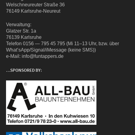
Wel­sch­neu­reu­ter Stra­ße 36
76149 Karlsruhe-Neureut
Ver­wal­tung:
Glat­zer Str. 1a
76139 Karlsruhe
Tele­fon 0156 — 795 45 795 (Mi 11–13 Uhr, bzw. über
What’sApp/Signal/iMessage (kei­ne SMS))
e‑Mail: info@funtappers.de
…SPONSORED BY: