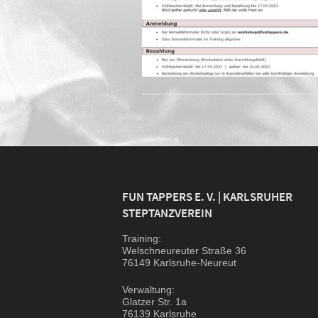
FUN TAPPERS E. V. | KARLSRUHER
STEPTANZVEREIN
Trai­ning:
Wel­sch­neu­reu­ter Stra­ße 36
76149 Karlsruhe-Neureut
Ver­wal­tung:
Glat­zer Str. 1a
76139 Karlsruhe