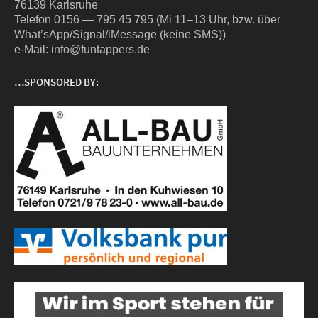
76139 Karlsruhe
Tele­fon 0156 — 795 45 795 (Mi 11–13 Uhr, bzw. über
What’sApp/Signal/iMessage (kei­ne SMS))
e‑Mail: info@funtappers.de
…SPONSORED BY: