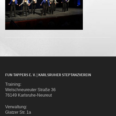
FUN TAPPERS E. V. | KARLSRUHER STEPTANZVEREIN
Trai­ning:
Wel­sch­neu­reu­ter Stra­ße 36
76149 Karlsruhe-Neureut
Ver­wal­tung:
Glat­zer Str. 1a