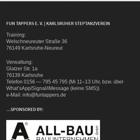
FUN TAPPERS E. V. | KARLSRUHER STEPTANZVEREIN
Trai­ning:
Wel­sch­neu­reu­ter Stra­ße 36
76149 Karlsruhe-Neureut
Ver­wal­tung:
Glat­zer Str. 1a
76139 Karlsruhe
Tele­fon 0156 — 795 45 795 (Mi 11–13 Uhr, bzw. über
What’sApp/Signal/iMessage (kei­ne SMS))
e‑Mail: info@funtappers.de
…SPONSORED BY: