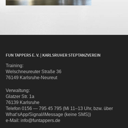
FUN TAPPERS E. V. | KARLSRUHER STEPTANZVEREIN
Trai­ning:
Wel­sch­neu­reu­ter Stra­ße 36
76149 Karlsruhe-Neureut
Ver­wal­tung:
Glat­zer Str. 1a
76139 Karlsruhe
Tele­fon 0156 — 795 45 795 (Mi 11–13 Uhr, bzw. über
What’sApp/Signal/iMessage (kei­ne SMS))
e‑Mail: info@funtappers.de