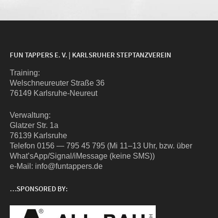
FUN TAPPERS E. V. | KARLSRUHER STEPTANZVEREIN
Trai­ning:
Wel­sch­neu­reu­ter Stra­ße 36
76149 Karlsruhe-Neureut
Ver­wal­tung:
Glat­zer Str. 1a
76139 Karlsruhe
Tele­fon 0156 — 795 45 795 (Mi 11–13 Uhr, bzw. über
What’sApp/Signal/iMessage (kei­ne SMS))
e‑Mail: info@funtappers.de
…SPONSORED BY: