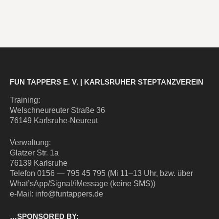
FUN TAPPERS E. V. | KARLSRUHER STEPTANZVEREIN
Trai­ning:
Wel­sch­neu­reu­ter Stra­ße 36
76149 Karlsruhe-Neureut
Ver­wal­tung:
Glat­zer Str. 1a
76139 Karlsruhe
Tele­fon 0156 — 795 45 795 (Mi 11–13 Uhr, bzw. über
What’sApp/Signal/iMessage (kei­ne SMS))
e‑Mail: info@funtappers.de
…SPONSORED BY: