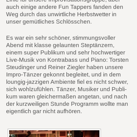
auch eini­ge ande­re Fun Tap­pers fan­den den
Weg durch das unwirt­li­che Herbst­wet­ter in
unser gemüt­li­ches Schlösschen.
Es war ein sehr schö­ner, stim­mungs­vol­ler
Abend mit klas­se gelaun­ten Step­t­än­zern,
einem super Publi­kum und sehr hoch­wer­ti­ger
Live-Musik von Kon­tra­bass und Pia­no: Tors­ten
Steu­din­ger und Rei­ner Zieg­ler haben unse­re
Impro-Tän­zer gekonnt beglei­tet, und in dem
loung­ig-jaz­zi­gen Ambi­en­te fiel es nicht schwer,
sich wohl­zu­füh­len. Tän­zer, Musi­ker und Publi­
kum waren glei­cher­ma­ßen ange­tan, und nach
der kurz­wei­li­gen Stun­de Pro­gramm woll­te man
eigent­lich gar nicht aufhören.