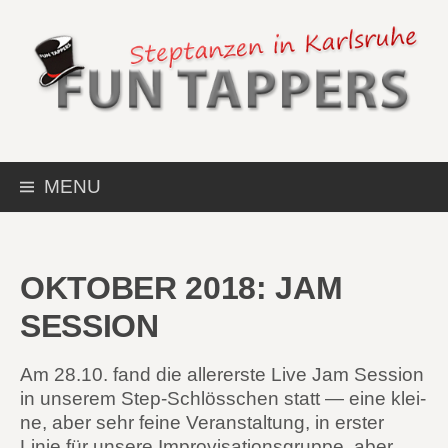
MENU
OKTOBER 2018: JAM
SESSION
Am 28.10. fand die aller­ers­te Live Jam Ses­si­on
in unse­rem Step-Schlöss­chen statt — eine klei­
ne, aber sehr fei­ne Ver­an­stal­tung, in ers­ter
Linie für unse­re Impro­vi­sa­ti­ons­grup­pe, aber