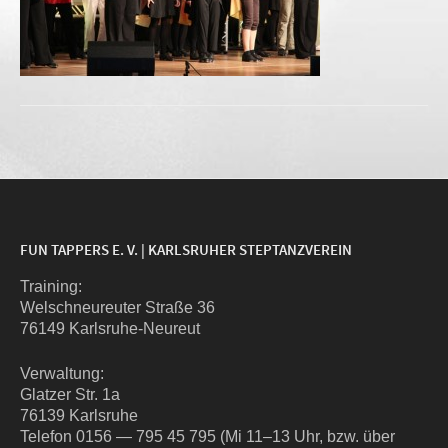
FUN TAPPERS E. V. | KARLSRUHER STEPTANZVEREIN
Trai­ning:
Wel­sch­neu­reu­ter Stra­ße 36
76149 Karlsruhe-Neureut
Ver­wal­tung:
Glat­zer Str. 1a
76139 Karlsruhe
Tele­fon 0156 — 795 45 795 (Mi 11–13 Uhr, bzw. über