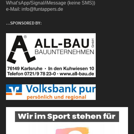
What’sApp/Signal/iMessage (kei­ne SMS))
e‑Mail: info@funtappers.de
…SPONSORED BY: