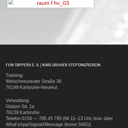
FUN TAPPERS E. V. | KARLSRUHER STEPTANZVEREIN
Trai­ning:
Wel­sch­neu­reu­ter Stra­ße 36
76149 Karlsruhe-Neureut
Ver­wal­tung:
Glat­zer Str. 1a
76139 Karlsruhe
Tele­fon 0156 — 795 45 795 (Mi 11–13 Uhr, bzw. über
What’sApp/Signal/iMessage (kei­ne SMS))