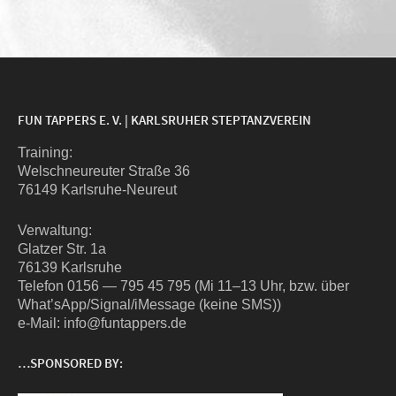
FUN TAPPERS E. V. | KARLSRUHER STEPTANZVEREIN
Trai­ning:
Wel­sch­neu­reu­ter Stra­ße 36
76149 Karlsruhe-Neureut
Ver­wal­tung:
Glat­zer Str. 1a
76139 Karlsruhe
Tele­fon 0156 — 795 45 795 (Mi 11–13 Uhr, bzw. über
What’sApp/Signal/iMessage (kei­ne SMS))
e‑Mail: info@funtappers.de
…SPONSORED BY: