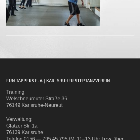
FUN TAPPERS E. V. | KARLSRUHER STEPTANZVEREIN
Trai­ning:
Wel­sch­neu­reu­ter Stra­ße 36
76149 Karlsruhe-Neureut
Ver­wal­tung:
Glat­zer Str. 1a
76139 Karlsruhe
Tele­fon 0156 — 795 45 795 (Mi 11–13 Uhr, bzw. über