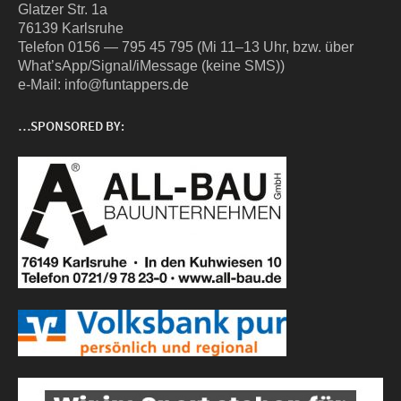
Glat­zer Str. 1a
76139 Karlsruhe
Tele­fon 0156 — 795 45 795 (Mi 11–13 Uhr, bzw. über
What’sApp/Signal/iMessage (kei­ne SMS))
e‑Mail: info@funtappers.de
…SPONSORED BY: