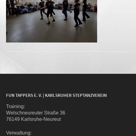
FUN TAPPERS E. V. | KARLSRUHER STEPTANZVEREIN
Trai­ning:
Wel­sch­neu­reu­ter Stra­ße 36
76149 Karlsruhe-Neureut
Ver­wal­tung: