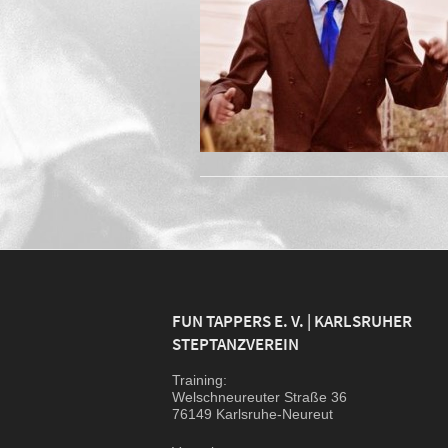
FUN TAPPERS E. V. | KARLSRUHER
STEPTANZVEREIN
Trai­ning:
Wel­sch­neu­reu­ter Stra­ße 36
76149 Karlsruhe-Neureut