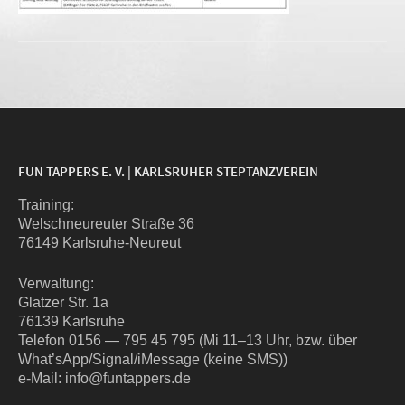
FUN TAPPERS E. V. | KARLSRUHER STEPTANZVEREIN
Trai­ning:
Wel­sch­neu­reu­ter Stra­ße 36
76149 Karlsruhe-Neureut
Ver­wal­tung:
Glat­zer Str. 1a
76139 Karlsruhe
Tele­fon 0156 — 795 45 795 (Mi 11–13 Uhr, bzw. über
What’sApp/Signal/iMessage (kei­ne SMS))
e‑Mail: info@funtappers.de