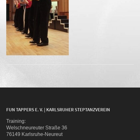
FUN TAPPERS E. V. | KARLSRUHER STEPTANZVEREIN
Trai­ning:
Wel­sch­neu­reu­ter Stra­ße 36
76149 Karlsruhe-Neureut