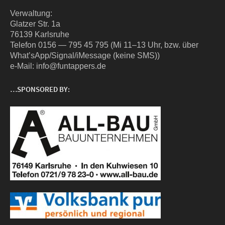
Ver­wal­tung:
Glat­zer Str. 1a
76139 Karlsruhe
Tele­fon 0156 — 795 45 795 (Mi 11–13 Uhr, bzw. über
What’sApp/Signal/iMessage (kei­ne SMS))
e‑Mail: info@funtappers.de
…SPONSORED BY: