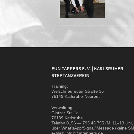
FUN TAPPERS E. V. | KARLSRUHER
STEPTANZVEREIN
Trai­ning:
Wel­sch­neu­reu­ter Stra­ße 36
76149 Karlsruhe-Neureut
Ver­wal­tung:
Glat­zer Str. 1a
76139 Karlsruhe
Tele­fon 0156 — 795 45 795 (Mi 11–13 Uhr,
über What’sApp/Signal/iMessage (kei­ne SM
e‑Mail: info@funtappers.de