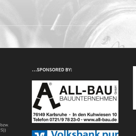
…SPONSORED BY:
 bzw.
S))