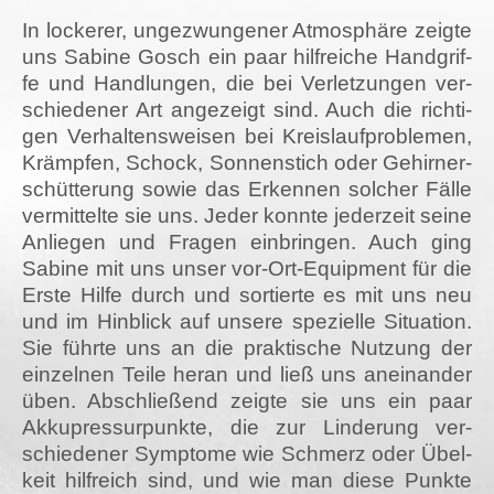
In locke­rer, unge­zwun­ge­ner Atmo­sphä­re zeig­te
uns Sabi­ne Gosch ein paar hilf­rei­che Hand­grif­
fe und Hand­lun­gen, die bei Ver­let­zun­gen ver­
schie­de­ner Art ange­zeigt sind. Auch die rich­ti­
gen Ver­hal­tens­wei­sen bei Kreis­lauf­pro­ble­men,
Krämp­fen, Schock, Son­nen­stich oder Gehirn­er­
schüt­te­rung sowie das Erken­nen sol­cher Fäl­le
ver­mit­tel­te sie uns. Jeder konn­te jeder­zeit sei­ne
Anlie­gen und Fra­gen ein­brin­gen. Auch ging
Sabi­ne mit uns unser vor-Ort-Equip­ment für die
Ers­te Hil­fe durch und sor­tier­te es mit uns neu
und im Hin­blick auf unse­re spe­zi­el­le Situa­ti­on.
Sie führ­te uns an die prak­ti­sche Nut­zung der
ein­zel­nen Tei­le her­an und ließ uns anein­an­der
üben. Abschlie­ßend zeig­te sie uns ein paar
Akku­pres­sur­punk­te, die zur Lin­de­rung ver­
schie­de­ner Sym­pto­me wie Schmerz oder Übel­
keit hilf­reich sind, und wie man die­se Punk­te