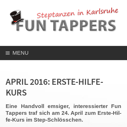
MENU
APRIL 2016: ERSTE-HILFE-
KURS
Eine Hand­voll emsi­ger, inter­es­sier­ter Fun
Tap­pers traf sich am 24. April zum Ers­te-Hil­
fe-Kurs im Step-Schlösschen.