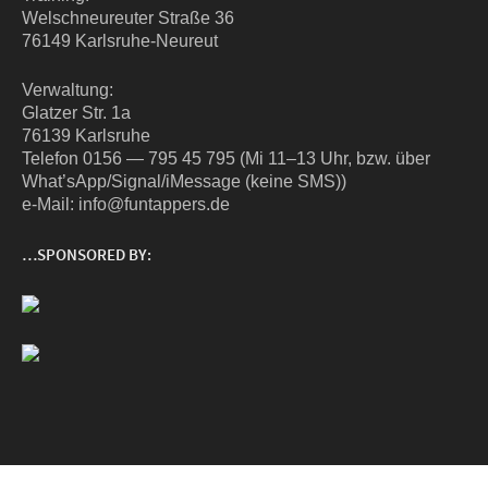
Wel­sch­neu­reu­ter Stra­ße 36
76149 Karlsruhe-Neureut
Ver­wal­tung:
Glat­zer Str. 1a
76139 Karlsruhe
Tele­fon 0156 — 795 45 795 (Mi 11–13 Uhr, bzw. über
What’sApp/Signal/iMessage (kei­ne SMS))
e‑Mail: info@funtappers.de
…SPONSORED BY: