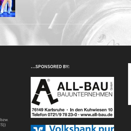
…SPONSORED BY:
 bzw.
S))