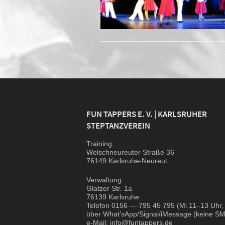
FUN TAPPERS E. V. | KARLSRUHER
STEPTANZVEREIN
Trai­ning:
Wel­sch­neu­reu­ter Stra­ße 36
76149 Karlsruhe-Neureut
Ver­wal­tung:
Glat­zer Str. 1a
76139 Karlsruhe
Tele­fon 0156 — 795 45 795 (Mi 11–13 Uhr,
über What’sApp/Signal/iMessage (kei­ne SM
e‑Mail: info@funtappers.de