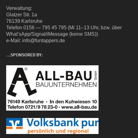
Ver­wal­tung:
Glat­zer Str. 1a
76139 Karlsruhe
Tele­fon 0156 — 795 45 795 (Mi 11–13 Uhr, bzw. über
What’sApp/Signal/iMessage (kei­ne SMS))
e‑Mail: info@funtappers.de
…SPONSORED BY: