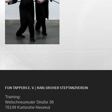
FUN TAPPERS E. V. | KARLSRUHER STEPTANZVEREIN
Trai­ning:
Wel­sch­neu­reu­ter Stra­ße 36
76149 Karlsruhe-Neureut