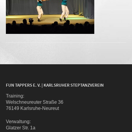
FUN TAPPERS E. V. | KARLSRUHER STEPTANZVEREIN
Trai­ning:
Wel­sch­neu­reu­ter Stra­ße 36
76149 Karlsruhe-Neureut
Ver­wal­tung:
Glat­zer Str. 1a