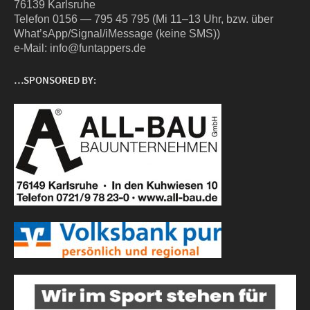
76139 Karlsruhe
Tele­fon 0156 — 795 45 795 (Mi 11–13 Uhr, bzw. über
What’sApp/Signal/iMessage (kei­ne SMS))
e‑Mail: info@funtappers.de
…SPONSORED BY: