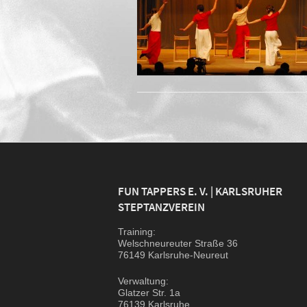
FUN TAPPERS E. V. | KARLSRUHER
STEPTANZVEREIN
Trai­ning:
Wel­sch­neu­reu­ter Stra­ße 36
76149 Karlsruhe-Neureut
Ver­wal­tung:
Glat­zer Str. 1a
76139 Karlsruhe