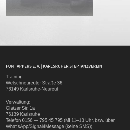
FUN TAPPERS E. V. | KARLSRUHER STEPTANZVEREIN
Trai­ning:
Wel­sch­neu­reu­ter Stra­ße 36
76149 Karlsruhe-Neureut
Ver­wal­tung:
Glat­zer Str. 1a
76139 Karlsruhe
Tele­fon 0156 — 795 45 795 (Mi 11–13 Uhr, bzw. über
What’sApp/Signal/iMessage (kei­ne SMS))