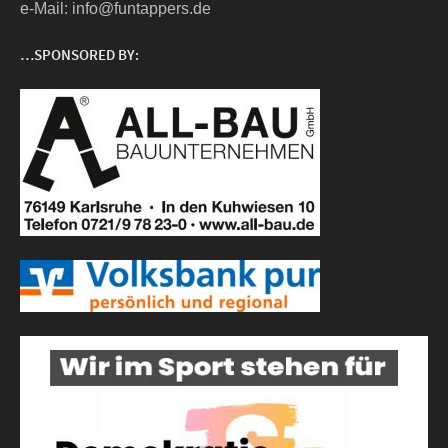
e‑Mail: info@funtappers.de
…SPONSORED BY: