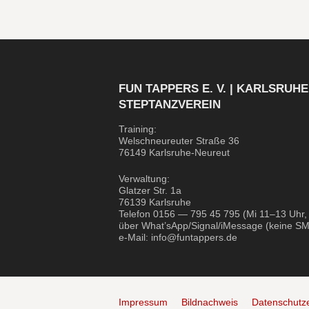
FUN TAPPERS E. V. | KARLSRUH
STEPTANZVEREIN
Trai­ning:
Wel­sch­neu­reu­ter Stra­ße 36
76149 Karlsruhe-Neureut
Ver­wal­tung:
Glat­zer Str. 1a
76139 Karlsruhe
Tele­fon 0156 — 795 45 795 (Mi 11–13 Uhr,
über What’sApp/Signal/iMessage (kei­ne SM
e‑Mail: info@funtappers.de
Impressum
Bildnachweis
Datenschutz