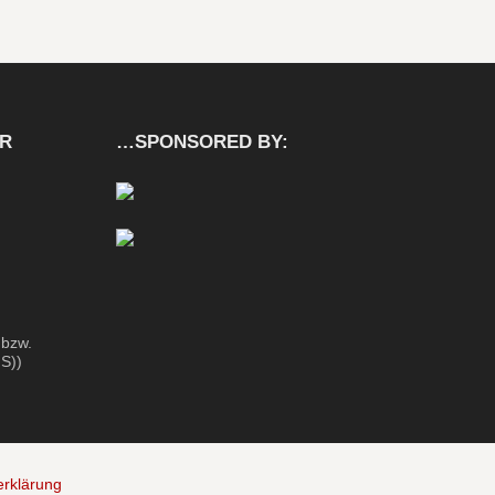
ER
…SPONSORED BY:
 bzw.
S))
erklärung